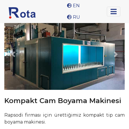
EN
KURUMSAL
RU
Previous
Nex
HİZMETLER
HABERLER
REFERANSLAR
İLETİŞİM
+90 (216) 591 04 00
Kompakt Cam Boyama Makinesi
+90
(216)
Rapsodi firması için ürettiğimiz kompakt tip cam
591
boyama makinesi.
02