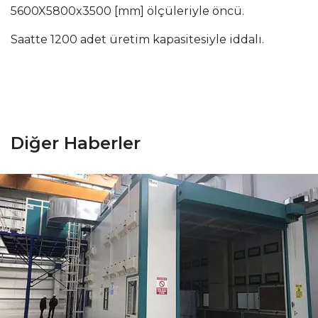
22
5600X5800x3500 [mm] ölçüleriyle öncü.
Saatte 1200 adet üretim kapasitesiyle iddalı.
rota@rotamakine.com
Diğer Haberler