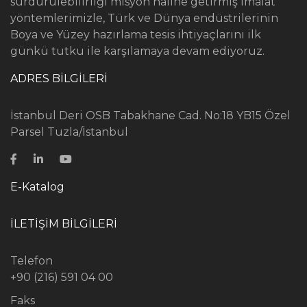
sürdürülebilirliği misyon haline getirmiş imalat
yöntemlerimizle, Türk ve Dünya endüstrilerinin
Boya ve Yüzey hazırlama tesis ihtiyaçlarını ilk
günkü tutku ile karşılamaya devam ediyoruz.
ADRES BİLGİLERİ
İstanbul Deri OSB Tabakhane Cad. No:18 YB15 Özel
Parsel Tuzla/İstanbul
E-Katalog
İLETİŞİM BİLGİLERİ
Telefon
+90 (216) 591 04 00
Faks