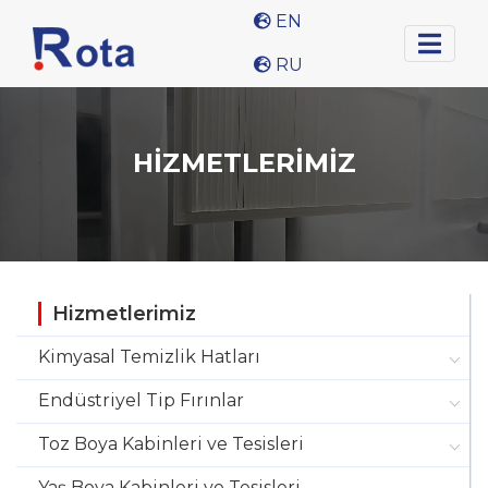
EN
KURUMSAL
RU
HİZMETLER
HABERLER
HİZMETLERİMİZ
REFERANSLAR
İLETİŞİM
Hizmetlerimiz
+90 (216) 591 04 00
Kimyasal Temizlik Hatları
+90
Endüstriyel Tip Fırınlar
(216)
Toz Boya Kabinleri ve Tesisleri
591
02
Yaş Boya Kabinleri ve Tesisleri